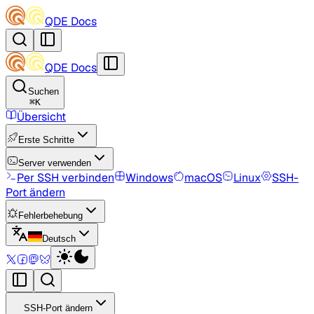
QDE Docs
QDE Docs
Suchen
⌘
K
Übersicht
Erste Schritte
Server verwenden
Per SSH verbinden
Windows
macOS
Linux
SSH-
Port ändern
Fehlerbehebung
Deutsch
SSH-Port ändern