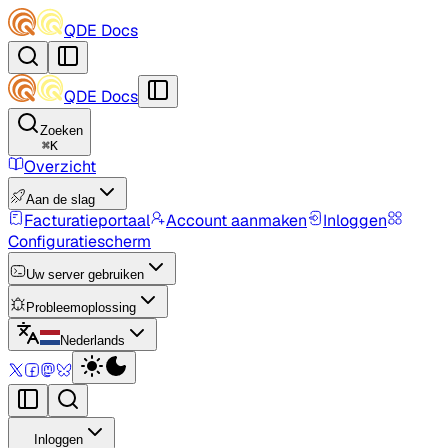
QDE Docs
QDE Docs
Zoeken
⌘
K
Overzicht
Aan de slag
Facturatieportaal
Account aanmaken
Inloggen
Configuratiescherm
Uw server gebruiken
Probleemoplossing
Nederlands
Inloggen