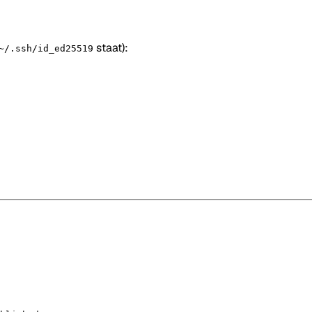
staat):
~/.ssh/id_ed25519