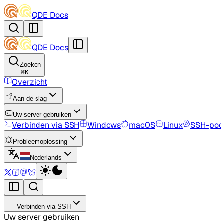
QDE Docs
QDE Docs
Zoeken
⌘
K
Overzicht
Aan de slag
Uw server gebruiken
Verbinden via SSH
Windows
macOS
Linux
SSH-poo
Probleemoplossing
Nederlands
Verbinden via SSH
Uw server gebruiken