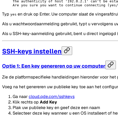
The authenticity of host '192.0.2.1' can't be esta
Are you sure you want to continue connecting (yes/
Typ
en druk op Enter. Uw computer slaat de vingerafdru
yes
Als u wachtwoordaanmelding gebruikt, typt u vervolgens uw w
Als u SSH-key-aanmelding gebruikt, bent u direct ingelogd (
SSH-keys instellen
Optie 1: Een key genereren op uw computer
Zie de platformspecifieke handleidingen hieronder voor het
Voeg na het genereren uw publieke key toe aan het configu
Ga naar
cloud.qde.com/sshkeys
Klik rechts op
Add Key
Plak uw publieke key en geef deze een naam
Selecteer deze key wanneer u een OS installeert of her