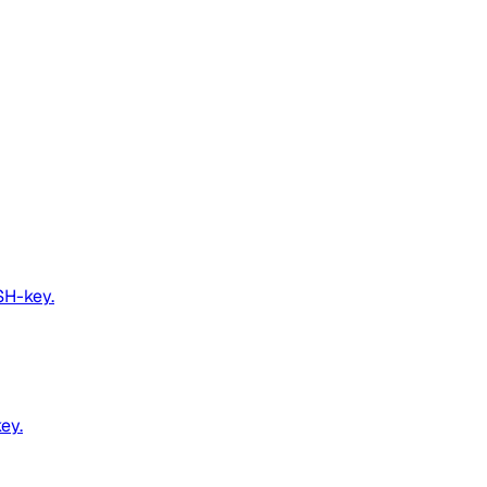
SH-key.
ey.