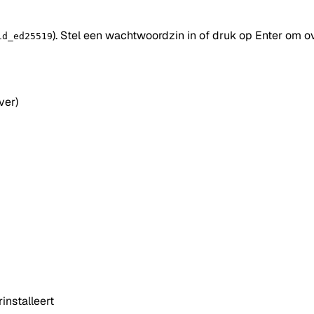
). Stel een wachtwoordzin in of druk op Enter om ov
id_ed25519
ver)
installeert