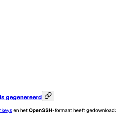
 is gegenereerd
hkeys
en het
OpenSSH
-formaat heeft gedownload: