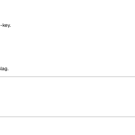
-key.
lag.