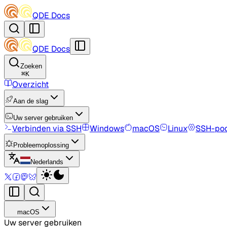
QDE Docs
QDE Docs
Zoeken
⌘
K
Overzicht
Aan de slag
Uw server gebruiken
Verbinden via SSH
Windows
macOS
Linux
SSH-poo
Probleemoplossing
Nederlands
macOS
Uw server gebruiken