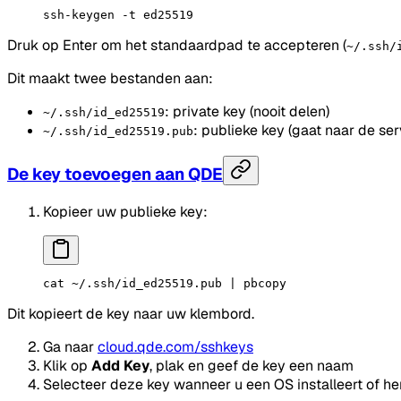
ssh-keygen
 -t
 ed25519
Druk op Enter om het standaardpad te accepteren (
~/.ssh/
Dit maakt twee bestanden aan:
: private key (nooit delen)
~/.ssh/id_ed25519
: publieke key (gaat naar de ser
~/.ssh/id_ed25519.pub
De key toevoegen aan QDE
Kopieer uw publieke key:
cat
 ~/.ssh/id_ed25519.pub
 |
 pbcopy
Dit kopieert de key naar uw klembord.
Ga naar
cloud.qde.com/sshkeys
Klik op
Add Key
, plak en geef de key een naam
Selecteer deze key wanneer u een OS installeert of her