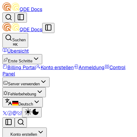
QDE Docs
QDE Docs
Suchen
⌘
K
Übersicht
Erste Schritte
Billing Portal
Konto erstellen
Anmeldung
Control
Panel
Server verwenden
Fehlerbehebung
Deutsch
Konto erstellen