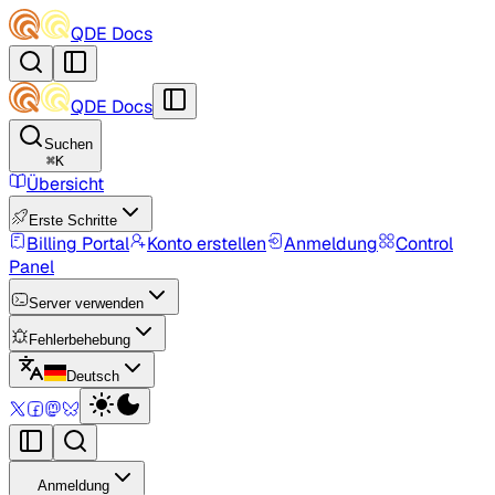
QDE Docs
QDE Docs
Suchen
⌘
K
Übersicht
Erste Schritte
Billing Portal
Konto erstellen
Anmeldung
Control
Panel
Server verwenden
Fehlerbehebung
Deutsch
Anmeldung